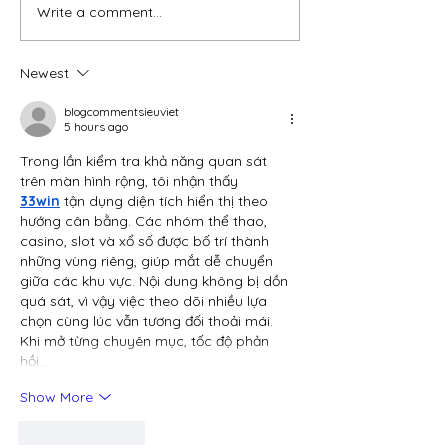
Write a comment...
Newest
blogcommentsieuviet
5 hours ago
Trong lần kiểm tra khả năng quan sát 
trên màn hình rộng, tôi nhận thấy 
33win
 tận dụng diện tích hiển thị theo 
hướng cân bằng. Các nhóm thể thao, 
casino, slot và xổ số được bố trí thành 
những vùng riêng, giúp mắt dễ chuyển 
giữa các khu vực. Nội dung không bị dồn 
quá sát, vì vậy việc theo dõi nhiều lựa 
chọn cùng lúc vẫn tương đối thoải mái. 
Khi mở từng chuyên mục, tốc độ phản 
hồi…
Show More
Like
Reply