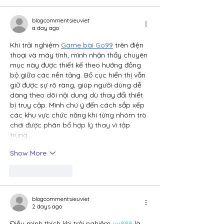
blogcommentsieuviet
a day ago
Khi trải nghiệm 
Game bài Go99
 trên điện 
thoại và máy tính, mình nhận thấy chuyên 
mục này được thiết kế theo hướng đồng 
bộ giữa các nền tảng. Bố cục hiển thị vẫn 
giữ được sự rõ ràng, giúp người dùng dễ 
dàng theo dõi nội dung dù thay đổi thiết 
bị truy cập. Mình chú ý đến cách sắp xếp 
các khu vực chức năng khi từng nhóm trò 
chơi được phân bổ hợp lý thay vì tập 
trung…
Show More
Like
Reply
blogcommentsieuviet
2 days ago
Điều mình thích khi trải nghiệm 
uu888
 là 