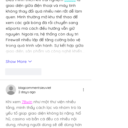
giao diện giữa điện thoại và máy tính 
không thay đổi quá nhiều nên rất dễ làm 
quen. Mình thường mở khu thể thao để 
xem các giải bóng đá rồi chuyển sang 
eSports mà cách điều hướng vẫn giữ 
nguyên. Ngoài ra, hệ thống còn duy trì 
Firewall nhiều lớp để tăng cường bảo vệ 
trong quá trình vận hành. Sự kết hợp giữa 
giao diện, sản phẩm và công nghệ khiến…
Show More
Like
Reply
blogcommentsieuviet
2 days ago
Khi xem 
78win
 như một thư viện nhiều 
tầng, mình thấy cách lọc và nhóm trò là 
yếu tố giúp giao diện không bị nặng. Nổ 
hũ, casino và bắn cá đều có nhiều nội 
dung, nhưng người dùng sẽ dễ dùng hơn 