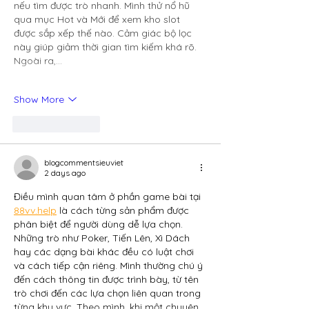
nếu tìm được trò nhanh. Mình thử nổ hũ 
qua mục Hot và Mới để xem kho slot 
được sắp xếp thế nào. Cảm giác bộ lọc 
này giúp giảm thời gian tìm kiếm khá rõ. 
Ngoài ra,…
Show More
Like
Reply
blogcommentsieuviet
2 days ago
Điều mình quan tâm ở phần game bài tại 
88vv.help
 là cách từng sản phẩm được 
phân biệt để người dùng dễ lựa chọn. 
Những trò như Poker, Tiến Lên, Xì Dách 
hay các dạng bài khác đều có luật chơi 
và cách tiếp cận riêng. Mình thường chú ý 
đến cách thông tin được trình bày, từ tên 
trò chơi đến các lựa chọn liên quan trong 
từng khu vực. Theo mình, khi một chuyên 