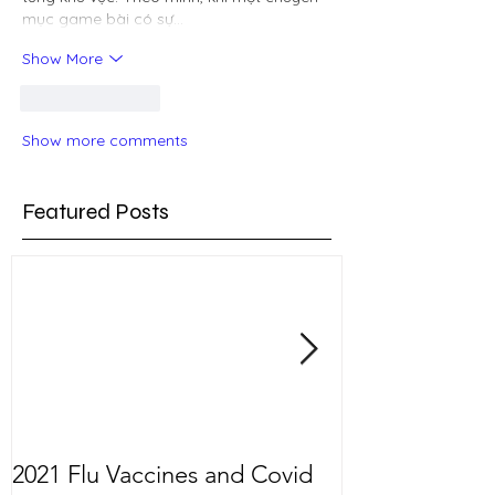
mục game bài có sự…
Show More
Like
Reply
Show more comments
Featured Posts
2021 Flu Vaccines and Covid
Welcoming Dr.