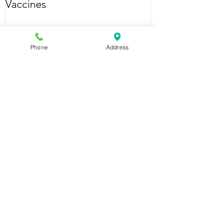
Vaccines
Phone
Address
Recent Posts
Patient Feedback Survey Findings
Protect Yourself This Flu Season - Book Your Flu
Vaccination Today